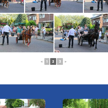
◄
1
2
3
►