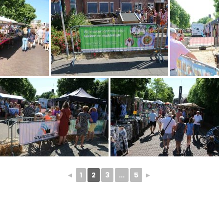
◄
1
2
3
...
5
►