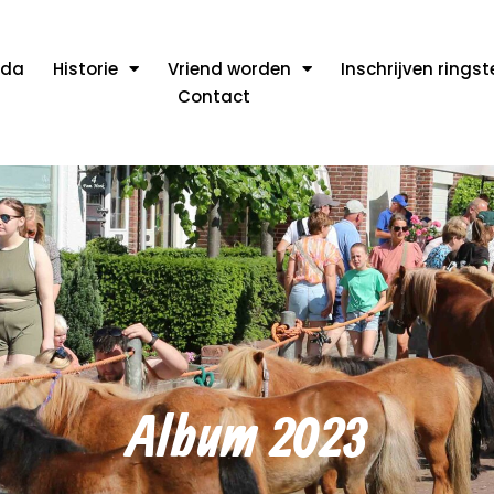
nda
Historie
Vriend worden
Inschrijven rings
Contact
Album 2023