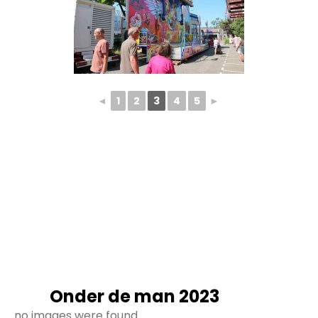
◄
1
2
3
4
5
►
Onder de man 2023
no images were found