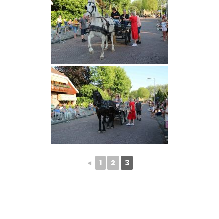
◄
1
2
3