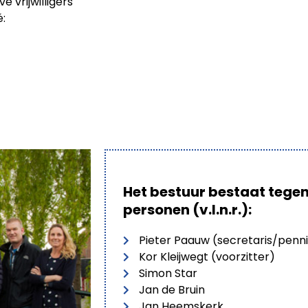
 vrijwilligers
é:
Het bestuur bestaat tege
personen (v.l.n.r.):
Pieter Paauw (secretaris/pen
Kor Kleijwegt (voorzitter)
Simon Star
Jan de Bruin
Jan Heemskerk