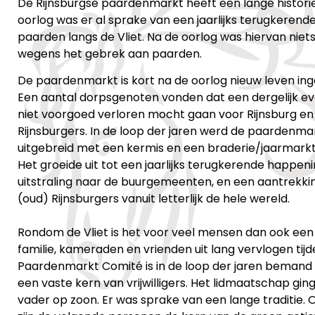
De Rijnsburgse paardenmarkt heeft een lange historie
oorlog was er al sprake van een jaarlijks terugkerend
paarden langs de Vliet. Na de oorlog was hiervan nie
wegens het gebrek aan paarden.
De paardenmarkt is kort na de oorlog nieuw leven ing
Een aantal dorpsgenoten vonden dat een dergelijk 
niet voorgoed verloren mocht gaan voor Rijnsburg en
Rijnsburgers. In de loop der jaren werd de paardenma
uitgebreid met een kermis en een braderie/jaarmarkt
Het groeide uit tot een jaarlijks terugkerende happen
uitstraling naar de buurgemeenten, en een aantrekki
(oud) Rijnsburgers vanuit letterlijk de hele wereld.
Rondom de Vliet is het voor veel mensen dan ook een
familie, kameraden en vrienden uit lang vervlogen tijd
Paardenmarkt Comité is in de loop der jaren bemand
een vaste kern van vrijwilligers. Het lidmaatschap gin
vader op zoon. Er was sprake van een lange traditie.