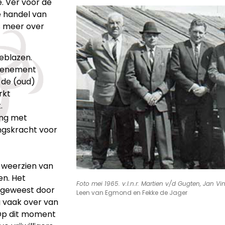
. Ver voor de
e handel van
ts meer over
eblazen.
evenement
 de (oud)
rkt
.
ing met
ngskracht voor
 weerzien van
en. Het
Foto mei 1965. v.l.n.r: Martien v/d Gugten, Jan 
 geweest door
Leen van Egmond en Fekke de Jager
g vaak over van
 Op dit moment