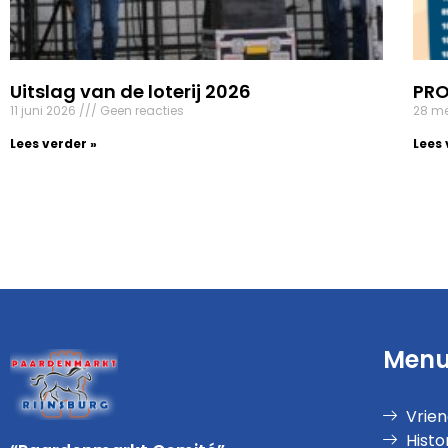
Uitslag van de loterij 2026
PR
11 juni 2026
Geen reacties
28 m
Lees verder »
Lees 
Men
Vrie
Histo