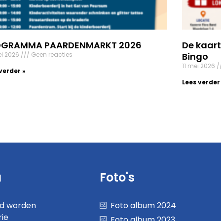
OGRAMMA PAARDENMARKT 2026
De kaart
ei 2026
Geen reacties
Bingo
11 mei 2026
verder »
Lees verder
u
Foto's
nd worden
Foto album 2024
rie
Foto album 2023