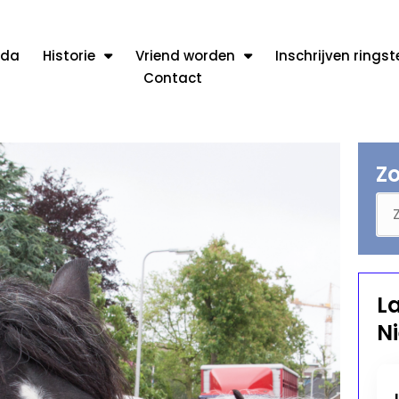
nda
Historie
Vriend worden
Inschrijven rings
Contact
Z
L
N