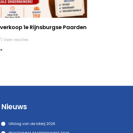
verkoop 1e Rijnsburgse Paarden
Geen reacties
 »
Nieuws
Uitslag van de loterij 2026