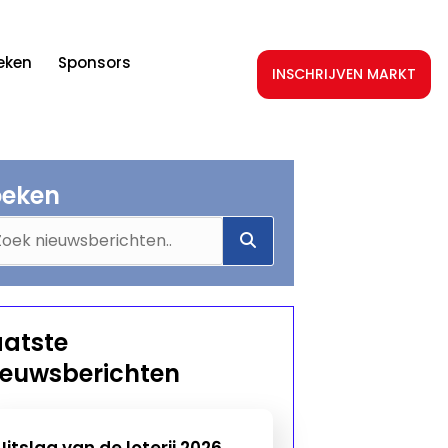
teken
Sponsors
INSCHRIJVEN MARKT
oeken
aatste
ieuwsberichten
Uitslag van de loterij 2026