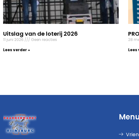
Uitslag van de loterij 2026
PR
11 juni 2026
Geen reacties
28 m
Lees verder »
Lees 
Men
Vrie