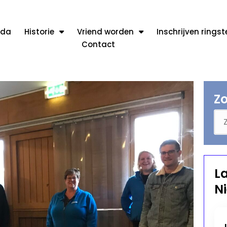
nda
Historie
Vriend worden
Inschrijven rings
Contact
Z
L
N