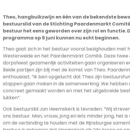
Theo, hangbuikzwijn en één van de bekendste bewo
bestuurslid van de Stichting Paardenmarkt Comité. 
bestuur het eens geworden over zijn rol en functie.
programma op 9 juni kunnen nu echt beginnen.
Theo gaat zich in het bestuur vooral bezighouden met
Westerweide en het Paardenmarkt Comité. Deze twee orga
dorpsfeest gezamenlijk activiteiten gaan organiseren e
Beide partijen zijn blij met de komst van Theo. Paardenm
enthousiast; “Ik ben opgelucht dat Theo zijn bestuursf
stappen gaan maken in de samenwerking. We hebben al
concreet gemaakt worden en met het uitgebreide bestuur
lukken”.
Ook bestuurslid Jan Heemskerk is tevreden. “Wij streve
ons bestuur. Man, vrouw, jong en iets minder jong, het i
om de verbinding te houden met de Rijnsburgse samenlev
bestuur is gekomen ziet Heemskerk als “de kroon op ons 