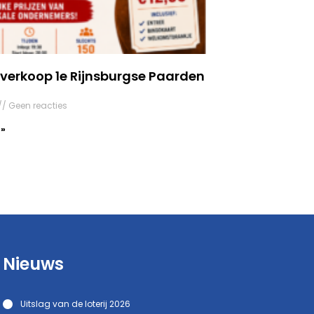
verkoop 1e Rijnsburgse Paarden
Geen reacties
 »
Nieuws
Uitslag van de loterij 2026