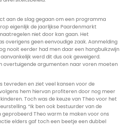
rect aan de slag gegaan om een programma
rop eigenlijk de jaarlijkse Paardenmarkt
aatregelen niet door kan gaan. Het
as overigens geen eenvoudige zaak. Aanmelding
Nog nooit eerder had men daar een hangbuikzwijn
aanvankelijk werd dit dus ook geweigerd.
n en overtuigende argumenten naar voren moeten
s tevreden en ziet veel kansen voor de
volgens hem hiervan profiteren door nog meer
e kinderen. Toch was de keuze van Theo voor het
rstelling. “Ik ben ook bestuurder van de
ben geprobeerd Theo warm te maken voor ons
unctie elders gaf toch een beetje een dubbel