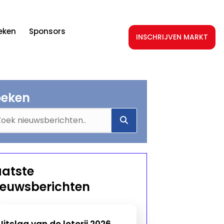
teken
Sponsors
INSCHRIJVEN MARKT
oeken
aatste
ieuwsberichten
Uitslag van de loterij 2026