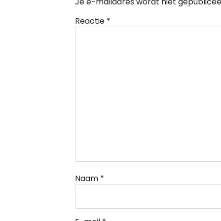
Je e-mailadres wordt niet gepublicee
Reactie
*
Naam
*