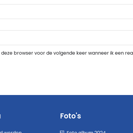
in deze browser voor de volgende keer wanneer ik een reac
u
Foto's
nd worden
Foto album 2024