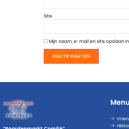
Site
Mijn naam, e-mail en site opslaan 
Men
Vrie
Histo
“Paardenmarkt Comité”